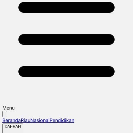
Menu
Beranda
Riau
Nasional
Pendidikan
DAERAH