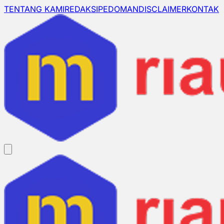
TENTANG KAMI
REDAKSI
PEDOMAN
DISCLAIMER
KONTAK