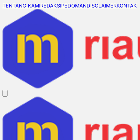
TENTANG KAMI
REDAKSI
PEDOMAN
DISCLAIMER
KONTAK