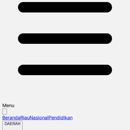
Menu
Beranda
Riau
Nasional
Pendidikan
DAERAH