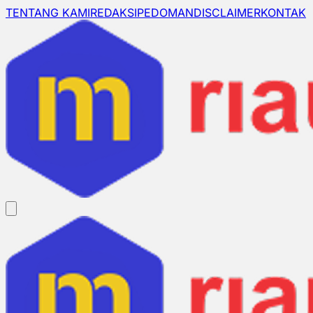
TENTANG KAMI
REDAKSI
PEDOMAN
DISCLAIMER
KONTAK