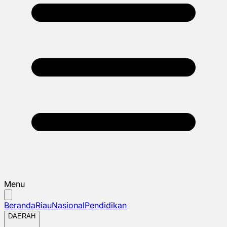
Menu
Beranda
Riau
Nasional
Pendidikan
DAERAH