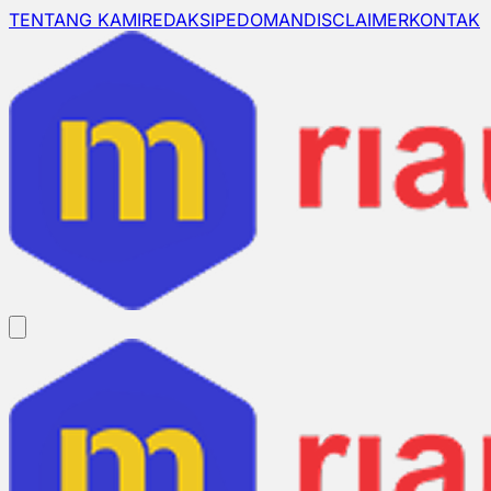
TENTANG KAMI
REDAKSI
PEDOMAN
DISCLAIMER
KONTAK