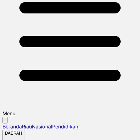
Menu
Beranda
Riau
Nasional
Pendidikan
DAERAH