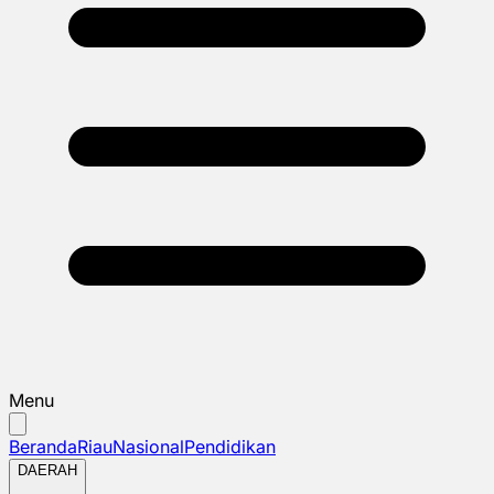
Menu
Beranda
Riau
Nasional
Pendidikan
DAERAH