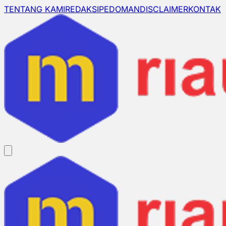
TENTANG KAMI
REDAKSI
PEDOMAN
DISCLAIMER
KONTAK