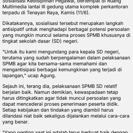
Sosialisasi Kedisiplinan Pegawai, bertempat di Ruang
Multimedia lantai III gedung utama komplek perkantoran
terpadu di Tenayan Raya, Kamis (11/6).
Dikatakannya, sosialisasi tersebut merupakan langkah
antisipatif untuk menghadapi berbagai potensi persoalan
yang mungkin muncul selama proses SPMB khususnya di
tingkat sekolah dasar (SD) negeri.
"Untuk itu kami mengundang para kepala SD negeri,
terutama yang sudah berpengalaman dalam pelaksanaan
SPMB agar kita bersama-sama memahami dan
mengantisipasi berbagai kemungkinan yang terjadi di
lapangan," ucap Agung.
Sejauh ini, terang dia, pelaksanaan SPMB SD relatif
berjalan baik. Namun demikian, kewaspadaan tetap
harus ditingkatkan agar tidak muncul persoalan yang
dapat mencederai proses penerimaan peserta didik.
Setiap kebijakan dan tindakan yang diambil harus
dilandasi niat baik sekaligus dijalankan melalui cara-cara
yang benar.
"Yang penting saat ini adalah terus berbuat baik dengan