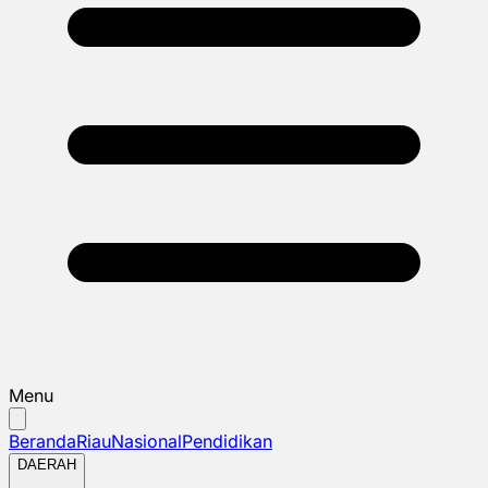
Menu
Beranda
Riau
Nasional
Pendidikan
DAERAH