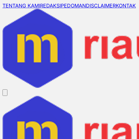
TENTANG KAMI
REDAKSI
PEDOMAN
DISCLAIMER
KONTAK