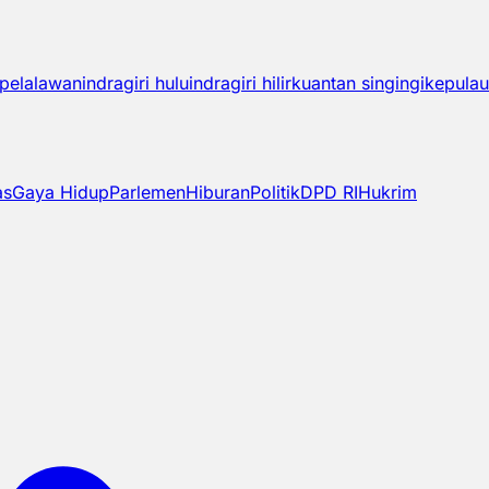
pelalawan
indragiri hulu
indragiri hilir
kuantan singingi
kepulau
as
Gaya Hidup
Parlemen
Hiburan
Politik
DPD RI
Hukrim