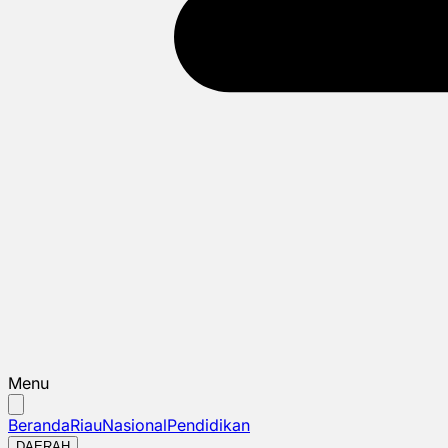
Menu
Beranda
Riau
Nasional
Pendidikan
DAERAH