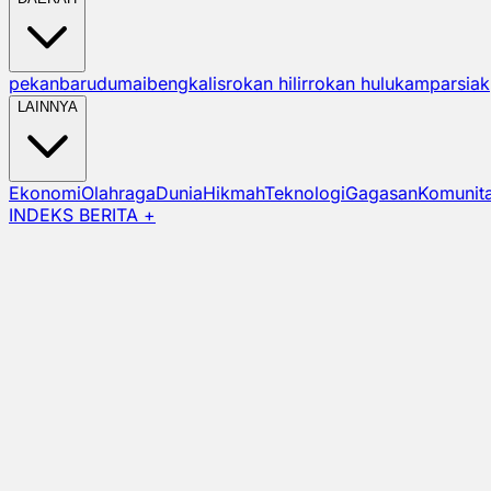
pekanbaru
dumai
bengkalis
rokan hilir
rokan hulu
kampar
siak
LAINNYA
Ekonomi
Olahraga
Dunia
Hikmah
Teknologi
Gagasan
Komunit
INDEKS BERITA +