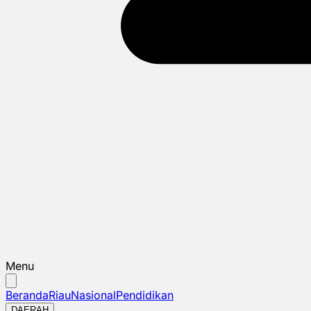
Menu
Beranda
Riau
Nasional
Pendidikan
DAERAH