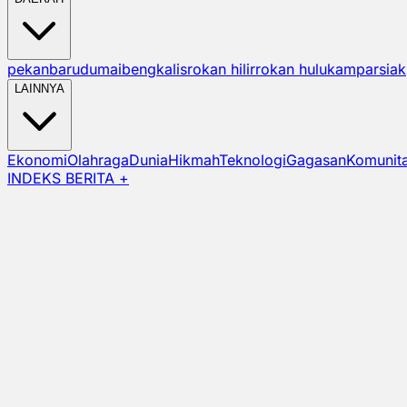
pekanbaru
dumai
bengkalis
rokan hilir
rokan hulu
kampar
siak
LAINNYA
Ekonomi
Olahraga
Dunia
Hikmah
Teknologi
Gagasan
Komunit
INDEKS BERITA +