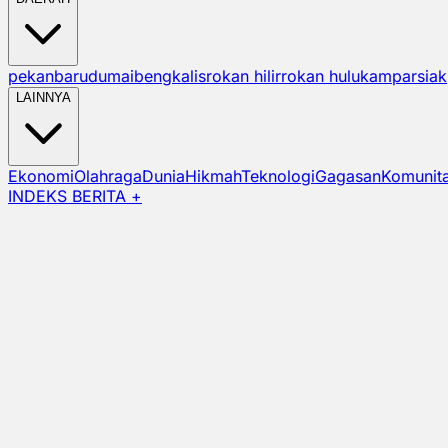
pekanbaru
dumai
bengkalis
rokan hilir
rokan hulu
kampar
siak
LAINNYA
Ekonomi
Olahraga
Dunia
Hikmah
Teknologi
Gagasan
Komunit
INDEKS BERITA +