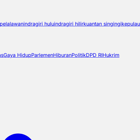
pelalawan
indragiri hulu
indragiri hilir
kuantan singingi
kepulau
as
Gaya Hidup
Parlemen
Hiburan
Politik
DPD RI
Hukrim