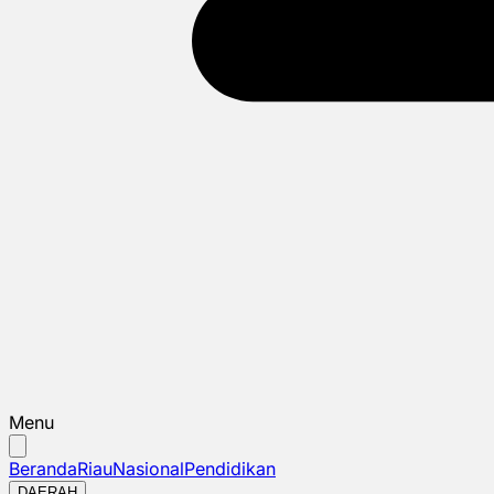
Menu
Beranda
Riau
Nasional
Pendidikan
DAERAH