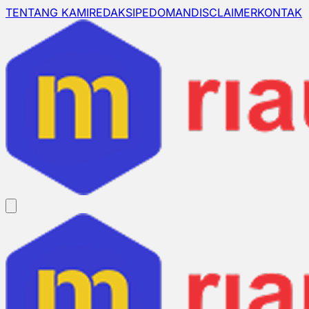
TENTANG KAMI
REDAKSI
PEDOMAN
DISCLAIMER
KONTAK