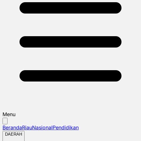
Menu
Beranda
Riau
Nasional
Pendidikan
DAERAH