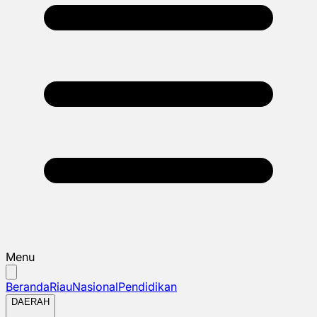
Menu
Beranda
Riau
Nasional
Pendidikan
DAERAH