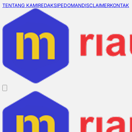
TENTANG KAMI
REDAKSI
PEDOMAN
DISCLAIMER
KONTAK