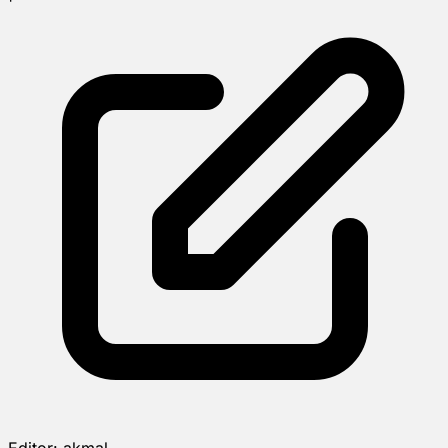
Editor:
akmal