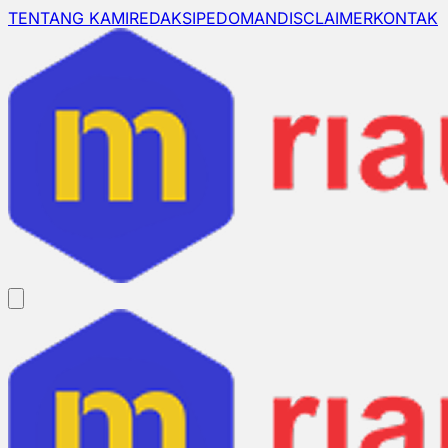
TENTANG KAMI
REDAKSI
PEDOMAN
DISCLAIMER
KONTAK