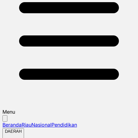
Menu
Beranda
Riau
Nasional
Pendidikan
DAERAH