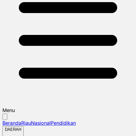
Menu
Beranda
Riau
Nasional
Pendidikan
DAERAH