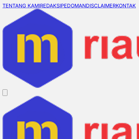
TENTANG KAMI
REDAKSI
PEDOMAN
DISCLAIMER
KONTAK