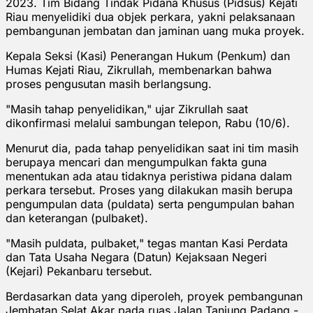
2023. Tim Bidang Tindak Pidana Khusus (Pidsus) Kejati
Riau menyelidiki dua objek perkara, yakni pelaksanaan
pembangunan jembatan dan jaminan uang muka proyek.
Kepala Seksi (Kasi) Penerangan Hukum (Penkum) dan
Humas Kejati Riau, Zikrullah, membenarkan bahwa
proses pengusutan masih berlangsung.
"Masih tahap penyelidikan," ujar Zikrullah saat
dikonfirmasi melalui sambungan telepon, Rabu (10/6).
Menurut dia, pada tahap penyelidikan saat ini tim masih
berupaya mencari dan mengumpulkan fakta guna
menentukan ada atau tidaknya peristiwa pidana dalam
perkara tersebut. Proses yang dilakukan masih berupa
pengumpulan data (puldata) serta pengumpulan bahan
dan keterangan (pulbaket).
"Masih puldata, pulbaket," tegas mantan Kasi Perdata
dan Tata Usaha Negara (Datun) Kejaksaan Negeri
(Kejari) Pekanbaru tersebut.
Berdasarkan data yang diperoleh, proyek pembangunan
Jembatan Selat Akar pada ruas Jalan Tanjung Padang -