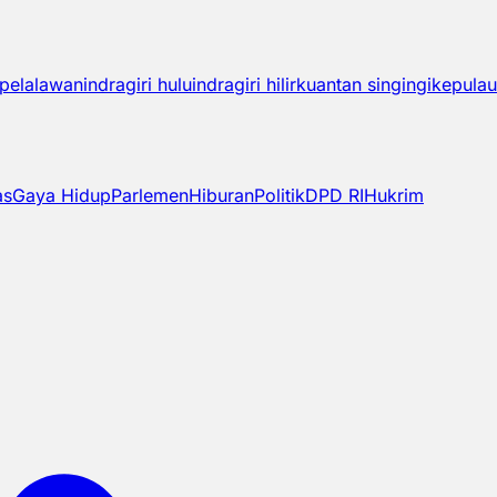
pelalawan
indragiri hulu
indragiri hilir
kuantan singingi
kepulau
as
Gaya Hidup
Parlemen
Hiburan
Politik
DPD RI
Hukrim