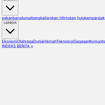
pekanbaru
dumai
bengkalis
rokan hilir
rokan hulu
kampar
siak
LAINNYA
Ekonomi
Olahraga
Dunia
Hikmah
Teknologi
Gagasan
Komunit
INDEKS BERITA +