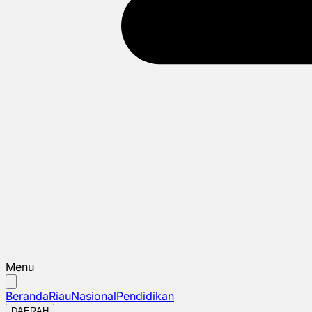
Menu
Beranda
Riau
Nasional
Pendidikan
DAERAH