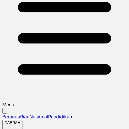
Menu
Beranda
Riau
Nasional
Pendidikan
DAERAH