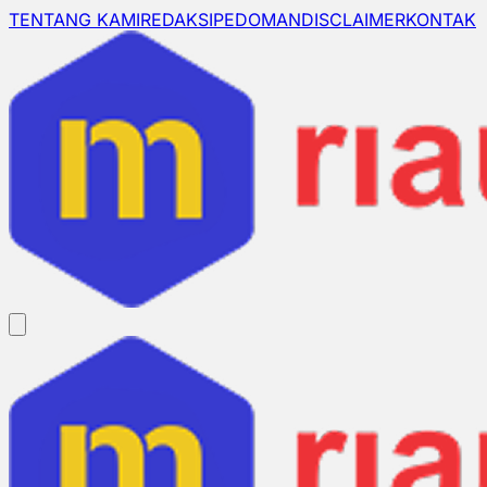
TENTANG KAMI
REDAKSI
PEDOMAN
DISCLAIMER
KONTAK