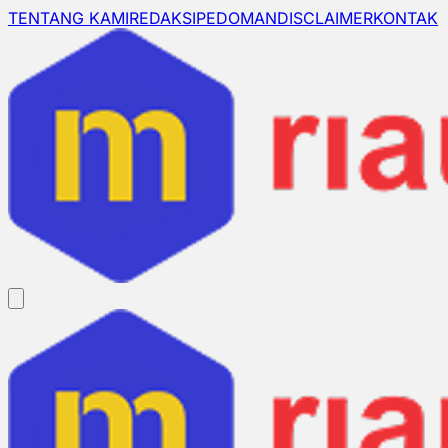
TENTANG KAMI
REDAKSI
PEDOMAN
DISCLAIMER
KONTAK