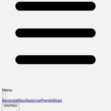
Menu
Beranda
Riau
Nasional
Pendidikan
DAERAH