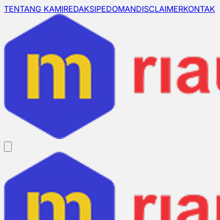
TENTANG KAMI
REDAKSI
PEDOMAN
DISCLAIMER
KONTAK