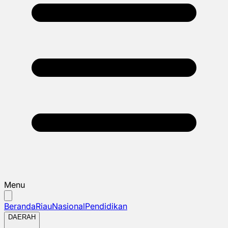
Menu
Beranda
Riau
Nasional
Pendidikan
DAERAH