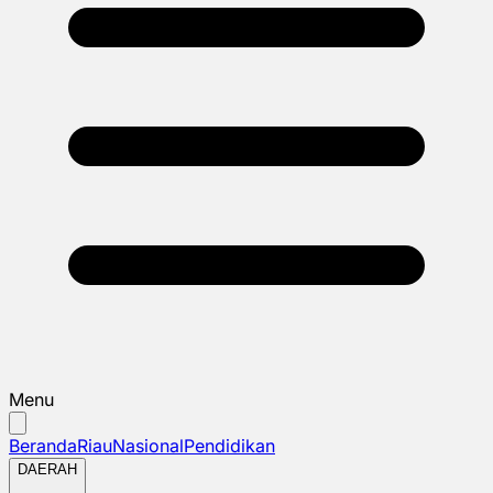
Menu
Beranda
Riau
Nasional
Pendidikan
DAERAH