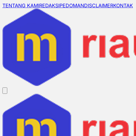
TENTANG KAMI
REDAKSI
PEDOMAN
DISCLAIMER
KONTAK