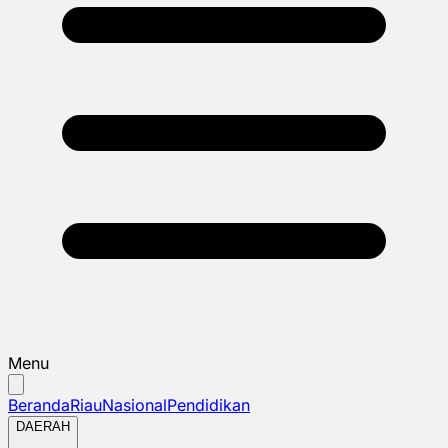
Menu
Beranda
Riau
Nasional
Pendidikan
DAERAH