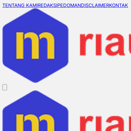
TENTANG KAMI
REDAKSI
PEDOMAN
DISCLAIMER
KONTAK