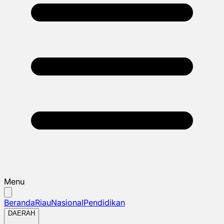
Menu
Beranda
Riau
Nasional
Pendidikan
DAERAH