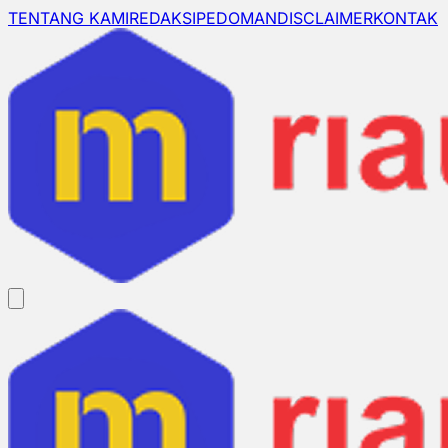
TENTANG KAMI
REDAKSI
PEDOMAN
DISCLAIMER
KONTAK