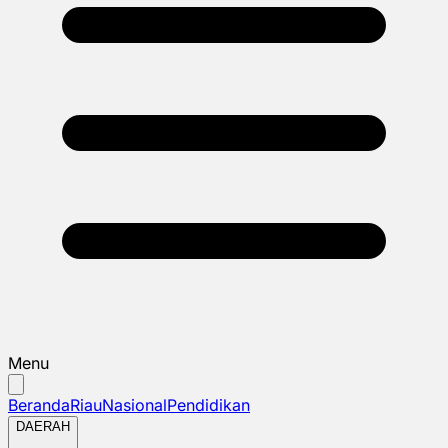
Menu
Beranda
Riau
Nasional
Pendidikan
DAERAH