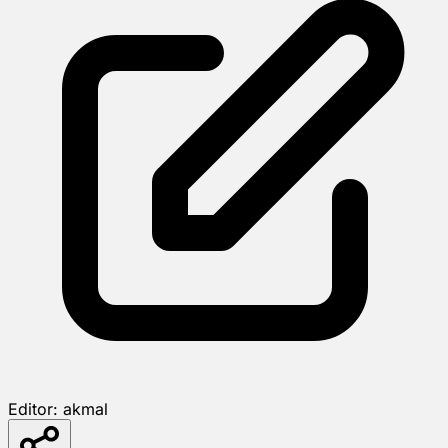
Editor:
akmal