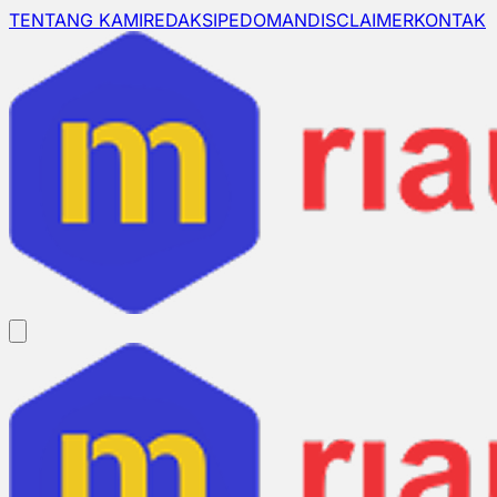
TENTANG KAMI
REDAKSI
PEDOMAN
DISCLAIMER
KONTAK