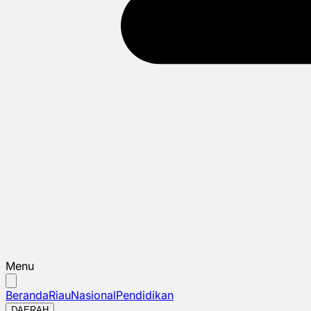
Menu
Beranda
Riau
Nasional
Pendidikan
DAERAH