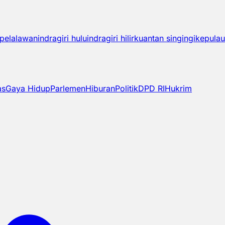
pelalawan
indragiri hulu
indragiri hilir
kuantan singingi
kepulau
as
Gaya Hidup
Parlemen
Hiburan
Politik
DPD RI
Hukrim