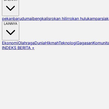
pekanbaru
dumai
bengkalis
rokan hilir
rokan hulu
kampar
siak
LAINNYA
Ekonomi
Olahraga
Dunia
Hikmah
Teknologi
Gagasan
Komunit
INDEKS BERITA +