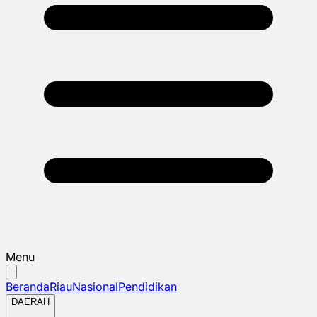
Menu
Beranda
Riau
Nasional
Pendidikan
DAERAH