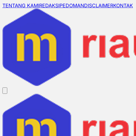
TENTANG KAMI
REDAKSI
PEDOMAN
DISCLAIMER
KONTAK