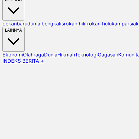
pekanbaru
dumai
bengkalis
rokan hilir
rokan hulu
kampar
siak
LAINNYA
Ekonomi
Olahraga
Dunia
Hikmah
Teknologi
Gagasan
Komunit
INDEKS BERITA +