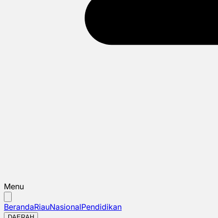
Menu
Beranda
Riau
Nasional
Pendidikan
DAERAH