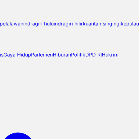
pelalawan
indragiri hulu
indragiri hilir
kuantan singingi
kepulau
as
Gaya Hidup
Parlemen
Hiburan
Politik
DPD RI
Hukrim