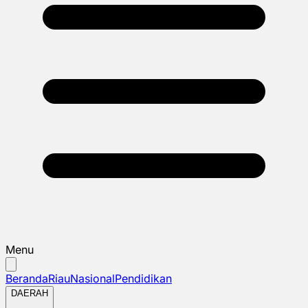
Menu
Beranda
Riau
Nasional
Pendidikan
DAERAH