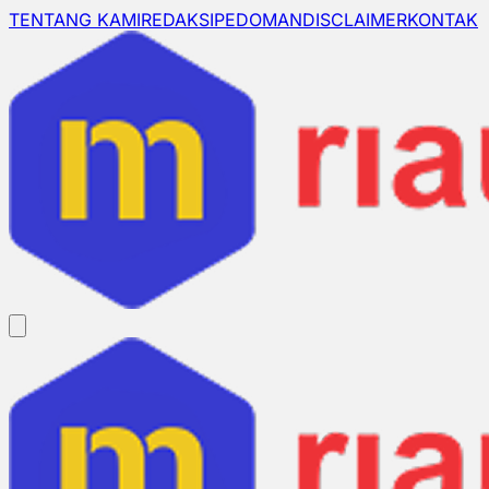
TENTANG KAMI
REDAKSI
PEDOMAN
DISCLAIMER
KONTAK