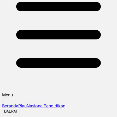
Menu
Beranda
Riau
Nasional
Pendidikan
DAERAH