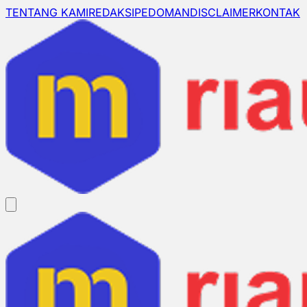
TENTANG KAMI
REDAKSI
PEDOMAN
DISCLAIMER
KONTAK