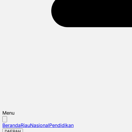
Menu
Beranda
Riau
Nasional
Pendidikan
DAERAH