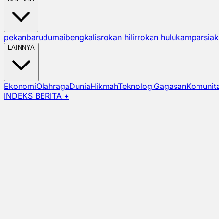
pekanbaru
dumai
bengkalis
rokan hilir
rokan hulu
kampar
siak
LAINNYA
Ekonomi
Olahraga
Dunia
Hikmah
Teknologi
Gagasan
Komunit
INDEKS BERITA +