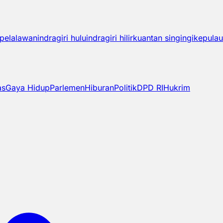
pelalawan
indragiri hulu
indragiri hilir
kuantan singingi
kepulau
as
Gaya Hidup
Parlemen
Hiburan
Politik
DPD RI
Hukrim