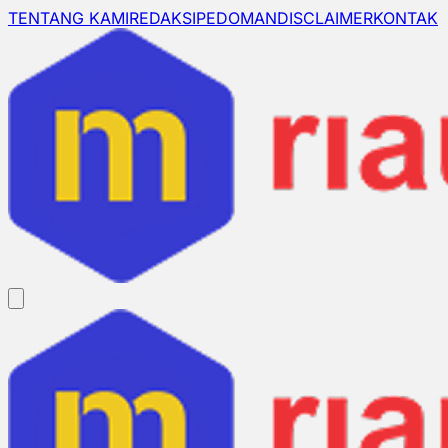
TENTANG KAMI
REDAKSI
PEDOMAN
DISCLAIMER
KONTAK