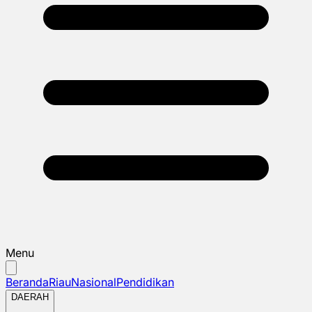
Menu
Beranda
Riau
Nasional
Pendidikan
DAERAH