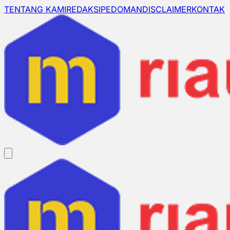
TENTANG KAMI
REDAKSI
PEDOMAN
DISCLAIMER
KONTAK