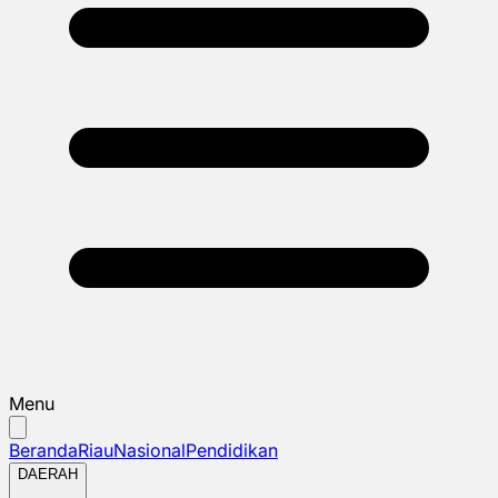
Menu
Beranda
Riau
Nasional
Pendidikan
DAERAH