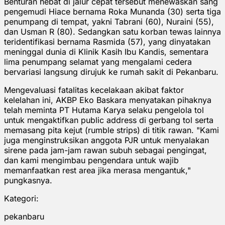
Benturan hebat di jalur cepat tersebut menewaskan sang
pengemudi Hiace bernama Roka Munanda (30) serta tiga
penumpang di tempat, yakni Tabrani (60), Nuraini (55),
dan Usman R (80). Sedangkan satu korban tewas lainnya
teridentifikasi bernama Rasmida (57), yang dinyatakan
meninggal dunia di Klinik Kasih Ibu Kandis, sementara
lima penumpang selamat yang mengalami cedera
bervariasi langsung dirujuk ke rumah sakit di Pekanbaru.
Mengevaluasi fatalitas kecelakaan akibat faktor
kelelahan ini, AKBP Eko Baskara menyatakan pihaknya
telah meminta PT Hutama Karya selaku pengelola tol
untuk mengaktifkan public address di gerbang tol serta
memasang pita kejut (rumble strips) di titik rawan. "Kami
juga menginstruksikan anggota PJR untuk menyalakan
sirene pada jam-jam rawan subuh sebagai pengingat,
dan kami mengimbau pengendara untuk wajib
memanfaatkan rest area jika merasa mengantuk,"
pungkasnya.
Kategori:
pekanbaru