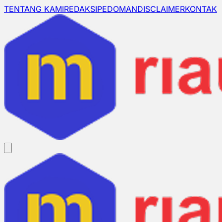
TENTANG KAMI
REDAKSI
PEDOMAN
DISCLAIMER
KONTAK