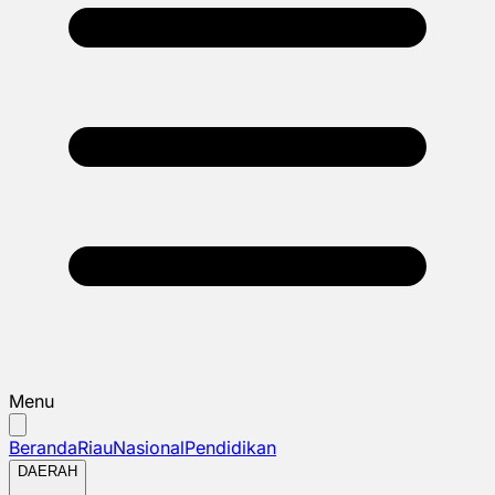
Menu
Beranda
Riau
Nasional
Pendidikan
DAERAH