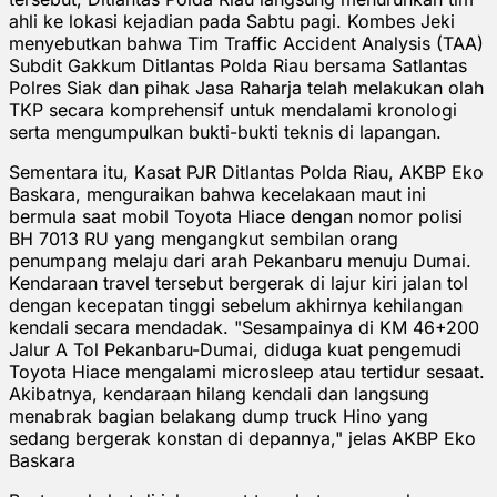
ahli ke lokasi kejadian pada Sabtu pagi. Kombes Jeki
menyebutkan bahwa Tim Traffic Accident Analysis (TAA)
Subdit Gakkum Ditlantas Polda Riau bersama Satlantas
Polres Siak dan pihak Jasa Raharja telah melakukan olah
TKP secara komprehensif untuk mendalami kronologi
serta mengumpulkan bukti-bukti teknis di lapangan.
Sementara itu, Kasat PJR Ditlantas Polda Riau, AKBP Eko
Baskara, menguraikan bahwa kecelakaan maut ini
bermula saat mobil Toyota Hiace dengan nomor polisi
BH 7013 RU yang mengangkut sembilan orang
penumpang melaju dari arah Pekanbaru menuju Dumai.
Kendaraan travel tersebut bergerak di lajur kiri jalan tol
dengan kecepatan tinggi sebelum akhirnya kehilangan
kendali secara mendadak. "Sesampainya di KM 46+200
Jalur A Tol Pekanbaru-Dumai, diduga kuat pengemudi
Toyota Hiace mengalami microsleep atau tertidur sesaat.
Akibatnya, kendaraan hilang kendali dan langsung
menabrak bagian belakang dump truck Hino yang
sedang bergerak konstan di depannya," jelas AKBP Eko
Baskara