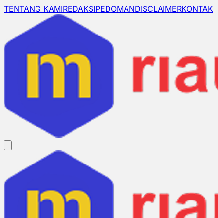
TENTANG KAMI
REDAKSI
PEDOMAN
DISCLAIMER
KONTAK