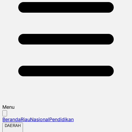
Menu
Beranda
Riau
Nasional
Pendidikan
DAERAH