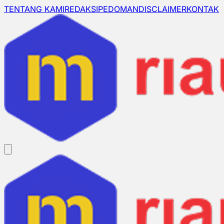
TENTANG KAMI
REDAKSI
PEDOMAN
DISCLAIMER
KONTAK