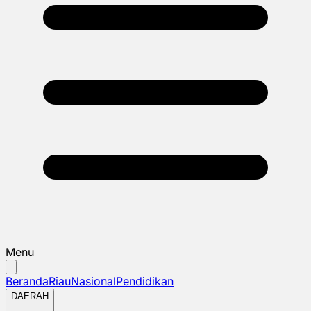
Menu
Beranda
Riau
Nasional
Pendidikan
DAERAH