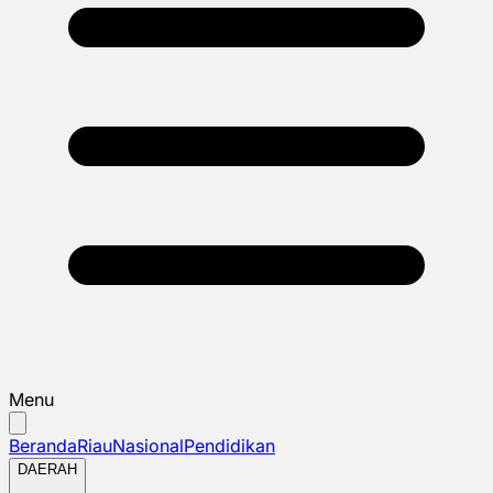
Menu
Beranda
Riau
Nasional
Pendidikan
DAERAH