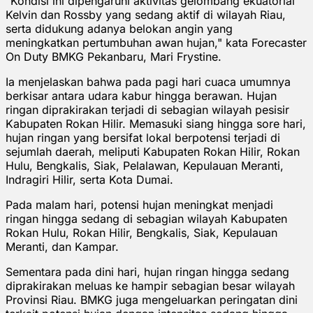
"Kondisi ini dipengaruhi aktivitas gelombang ekuatorial
Kelvin dan Rossby yang sedang aktif di wilayah Riau,
serta didukung adanya belokan angin yang
meningkatkan pertumbuhan awan hujan," kata Forecaster
On Duty BMKG Pekanbaru, Mari Frystine.
Ia menjelaskan bahwa pada pagi hari cuaca umumnya
berkisar antara udara kabur hingga berawan. Hujan
ringan diprakirakan terjadi di sebagian wilayah pesisir
Kabupaten Rokan Hilir. Memasuki siang hingga sore hari,
hujan ringan yang bersifat lokal berpotensi terjadi di
sejumlah daerah, meliputi Kabupaten Rokan Hilir, Rokan
Hulu, Bengkalis, Siak, Pelalawan, Kepulauan Meranti,
Indragiri Hilir, serta Kota Dumai.
Pada malam hari, potensi hujan meningkat menjadi
ringan hingga sedang di sebagian wilayah Kabupaten
Rokan Hulu, Rokan Hilir, Bengkalis, Siak, Kepulauan
Meranti, dan Kampar.
Sementara pada dini hari, hujan ringan hingga sedang
diprakirakan meluas ke hampir sebagian besar wilayah
Provinsi Riau. BMKG juga mengeluarkan peringatan dini