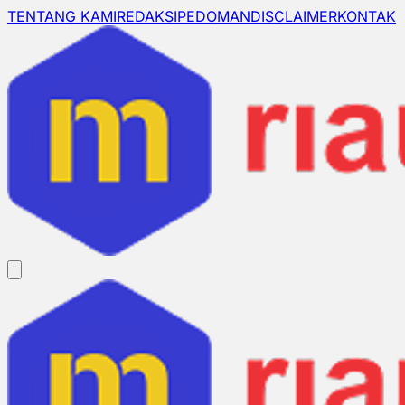
TENTANG KAMI
REDAKSI
PEDOMAN
DISCLAIMER
KONTAK