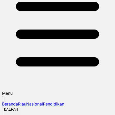
Menu
Beranda
Riau
Nasional
Pendidikan
DAERAH