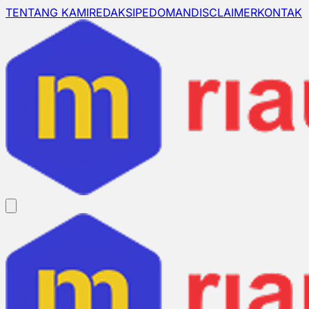
TENTANG KAMI
REDAKSI
PEDOMAN
DISCLAIMER
KONTAK