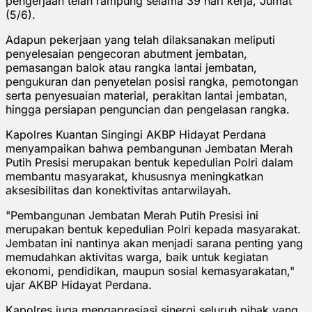
pengerjaan telah rampung selama 39 hari kerja, Jumat
(5/6).
Adapun pekerjaan yang telah dilaksanakan meliputi
penyelesaian pengecoran abutment jembatan,
pemasangan balok atau rangka lantai jembatan,
pengukuran dan penyetelan posisi rangka, pemotongan
serta penyesuaian material, perakitan lantai jembatan,
hingga persiapan penguncian dan pengelasan rangka.
Kapolres Kuantan Singingi AKBP Hidayat Perdana
menyampaikan bahwa pembangunan Jembatan Merah
Putih Presisi merupakan bentuk kepedulian Polri dalam
membantu masyarakat, khususnya meningkatkan
aksesibilitas dan konektivitas antarwilayah.
"Pembangunan Jembatan Merah Putih Presisi ini
merupakan bentuk kepedulian Polri kepada masyarakat.
Jembatan ini nantinya akan menjadi sarana penting yang
memudahkan aktivitas warga, baik untuk kegiatan
ekonomi, pendidikan, maupun sosial kemasyarakatan,"
ujar AKBP Hidayat Perdana.
Kapolres juga mengapresiasi sinergi seluruh pihak yang