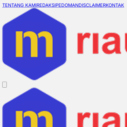
TENTANG KAMI
REDAKSI
PEDOMAN
DISCLAIMER
KONTAK