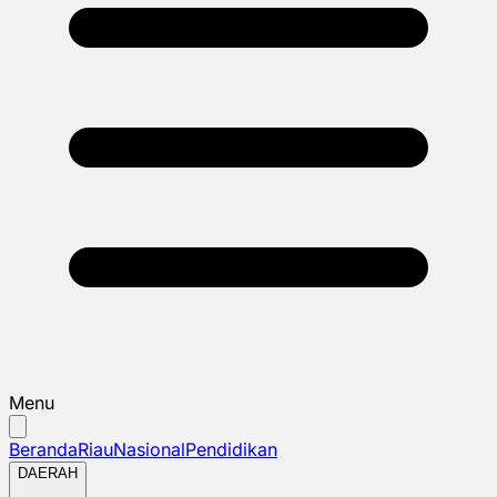
Menu
Beranda
Riau
Nasional
Pendidikan
DAERAH