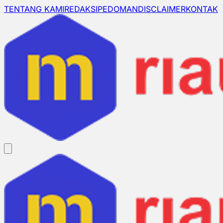
TENTANG KAMI
REDAKSI
PEDOMAN
DISCLAIMER
KONTAK