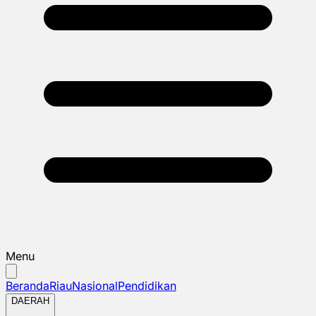
Menu
Beranda
Riau
Nasional
Pendidikan
DAERAH