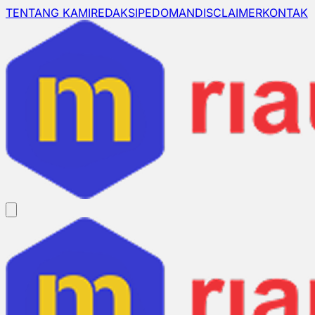
TENTANG KAMI
REDAKSI
PEDOMAN
DISCLAIMER
KONTAK