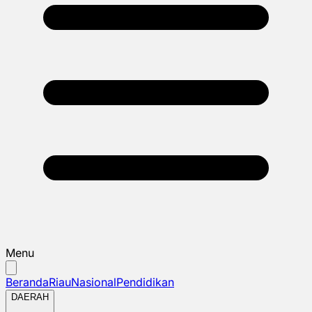
Menu
Beranda
Riau
Nasional
Pendidikan
DAERAH