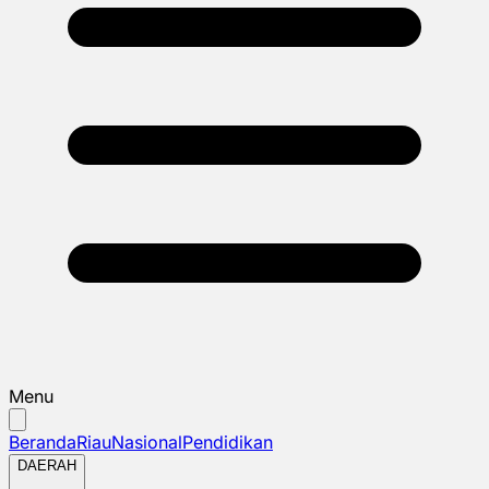
Menu
Beranda
Riau
Nasional
Pendidikan
DAERAH