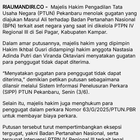
RIAUMANDIRI.CO -
Majelis Hakim Pengadilan Tata
Usaha Negara (PTUN) Pekanbaru menolak gugatan yang
diajukan Masrul Ali terhadap Badan Pertanahan Nasional
(BPN) terkait aset negara yang saat ini dikelola PTPN IV
Regional III di Sei Pagar, Kabupaten Kampar.
Dalam amar putusannya, majelis hakim yang dipimpin
Hakim Ikhbal Gusri didampingi hakim anggota Nastasia
Adinda Putri dan Viranda Oktaviani menyatakan gugatan
para penggugat tidak dapat diterima.
“Menyatakan gugatan para penggugat tidak dapat
diterima,” demikian petikan putusan sebagaimana
dilansir melalui Sistem Informasi Penelusuran Perkara
(SIPP) PTUN Pekanbaru, Senin (3/6).
Selain itu, majelis hakim juga menghukum para
penggugat dalam perkara Nomor 63/G/2025/PTUN.PBR
untuk membayar biaya perkara.
Putusan tersebut turut mempertimbangkan eksepsi
tergugat, yakni Badan Pertanahan Nasional, serta
tergugat intervensi PTPN IV Regional III terkait legal