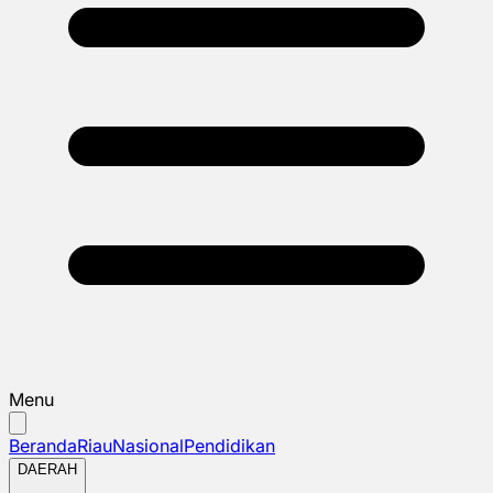
Menu
Beranda
Riau
Nasional
Pendidikan
DAERAH