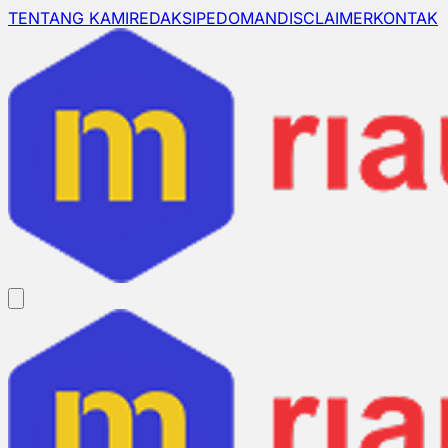
TENTANG KAMI
REDAKSI
PEDOMAN
DISCLAIMER
KONTAK