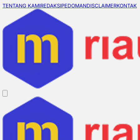
TENTANG KAMI
REDAKSI
PEDOMAN
DISCLAIMER
KONTAK