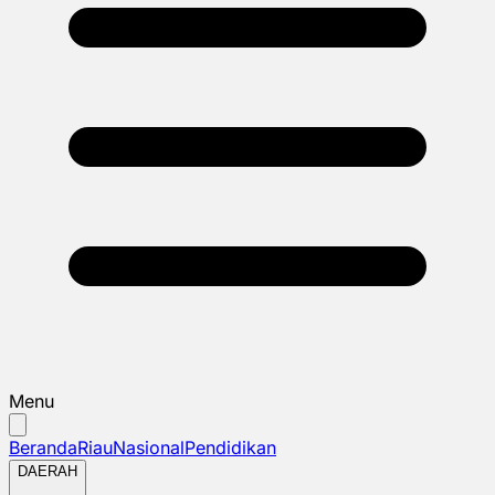
Menu
Beranda
Riau
Nasional
Pendidikan
DAERAH