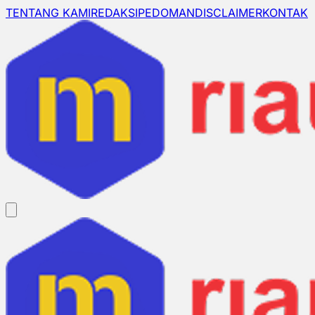
TENTANG KAMI
REDAKSI
PEDOMAN
DISCLAIMER
KONTAK