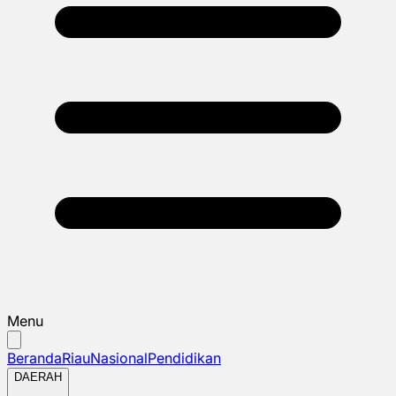
Menu
Beranda
Riau
Nasional
Pendidikan
DAERAH