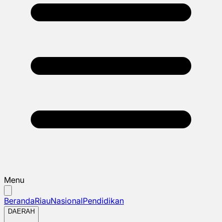
Menu
Beranda
Riau
Nasional
Pendidikan
DAERAH