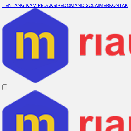
TENTANG KAMI
REDAKSI
PEDOMAN
DISCLAIMER
KONTAK