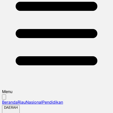
Menu
Beranda
Riau
Nasional
Pendidikan
DAERAH