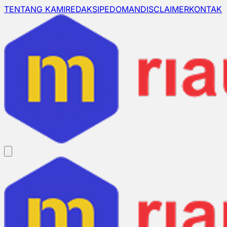
TENTANG KAMI
REDAKSI
PEDOMAN
DISCLAIMER
KONTAK