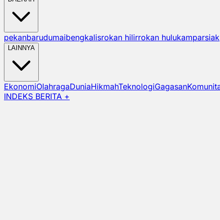
pekanbaru
dumai
bengkalis
rokan hilir
rokan hulu
kampar
siak
LAINNYA
Ekonomi
Olahraga
Dunia
Hikmah
Teknologi
Gagasan
Komunit
INDEKS BERITA +