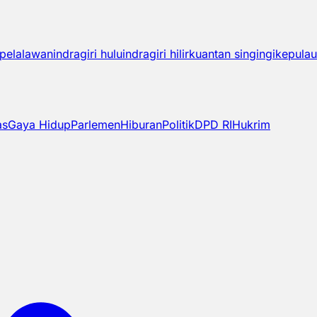
pelalawan
indragiri hulu
indragiri hilir
kuantan singingi
kepulau
as
Gaya Hidup
Parlemen
Hiburan
Politik
DPD RI
Hukrim