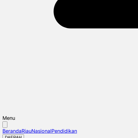
Menu
Beranda
Riau
Nasional
Pendidikan
DAERAH