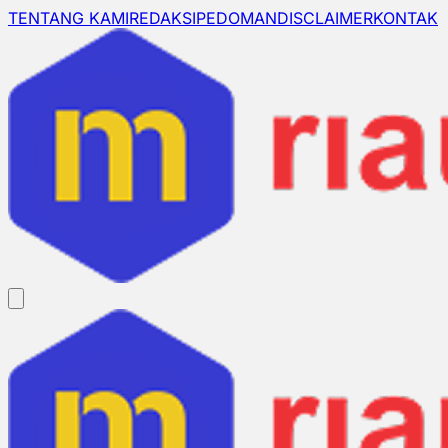
TENTANG KAMI
REDAKSI
PEDOMAN
DISCLAIMER
KONTAK