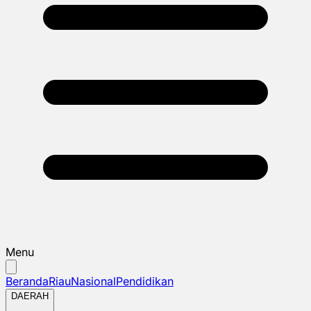
Menu
Beranda
Riau
Nasional
Pendidikan
DAERAH