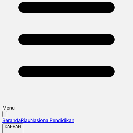
Menu
Beranda
Riau
Nasional
Pendidikan
DAERAH