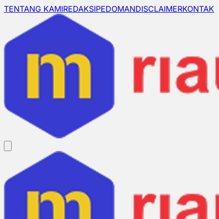
TENTANG KAMI
REDAKSI
PEDOMAN
DISCLAIMER
KONTAK