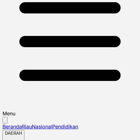
Menu
Beranda
Riau
Nasional
Pendidikan
DAERAH