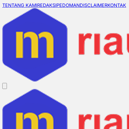
TENTANG KAMI
REDAKSI
PEDOMAN
DISCLAIMER
KONTAK