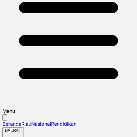
Menu
Beranda
Riau
Nasional
Pendidikan
DAERAH