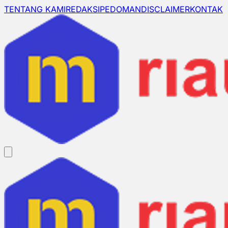
TENTANG KAMI
REDAKSI
PEDOMAN
DISCLAIMER
KONTAK