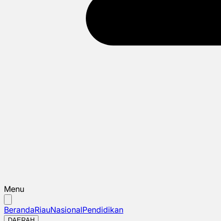
Menu
Beranda
Riau
Nasional
Pendidikan
DAERAH