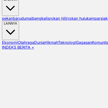
pekanbaru
dumai
bengkalis
rokan hilir
rokan hulu
kampar
siak
LAINNYA
Ekonomi
Olahraga
Dunia
Hikmah
Teknologi
Gagasan
Komunit
INDEKS BERITA +