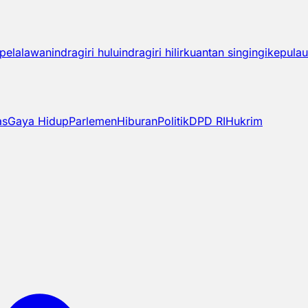
pelalawan
indragiri hulu
indragiri hilir
kuantan singingi
kepulau
as
Gaya Hidup
Parlemen
Hiburan
Politik
DPD RI
Hukrim