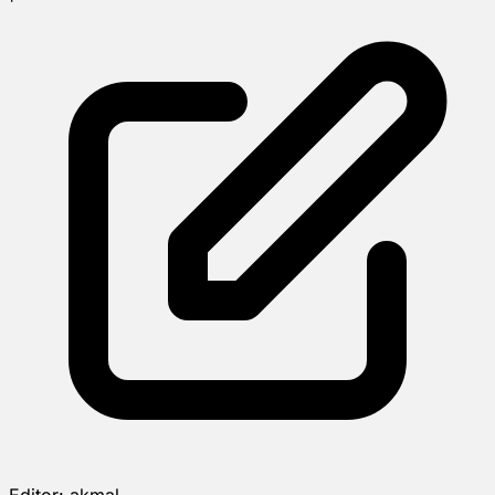
Editor:
akmal