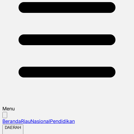
Menu
Beranda
Riau
Nasional
Pendidikan
DAERAH