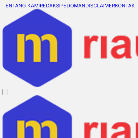
TENTANG KAMI
REDAKSI
PEDOMAN
DISCLAIMER
KONTAK